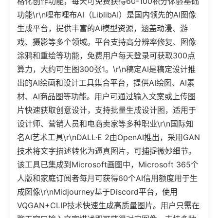
格化创作功能，每天可免费获得60-100积分体验基础
功能\r\n哩布哩布AI（LiblibAI）是国内领先的AI图像
生成平台，提供丰富的AI模型资源，涵盖动漫、游
戏、摄影等多个领域。平台支持高分辨率修复、图像
涂鸦和重绘等功能，免费用户每天登录可获取300点
算力，大约可生图300张1。\r\n稿定AI是稿定设计推
出的AI绘画和设计工具集合平台，提供AI绘图、AI素
材、AI商品图等功能。用户可通过输入文案或上传图
片快速获取创意设计，支持批量生成设计图，适用于
设计师、营销人员和电商卖家等多种职业\r\n国际知
名AI艺术工具\r\nDALL·E 2由OpenAI推出，采用GAN
技术将文字描述转化为逼真图片，可捕捉微妙细节。
该工具已集成到Microsoft画图中，Microsoft 365个
人版和家庭订阅者每月可获得60个AI信用额度用于生
成图像\r\nMidjourney基于Discord平台，使用
VQGAN+CLIP技术快速生成高质量图片。用户只需在