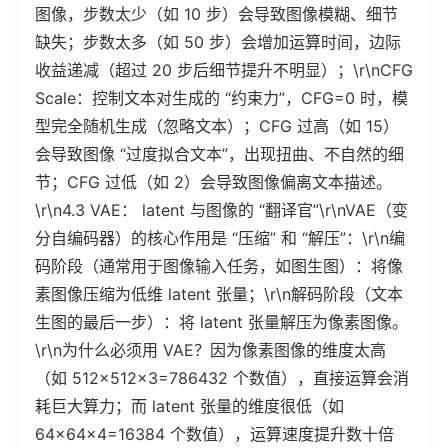
图像，步数太少（如 10 步）会导致图像模糊、细节
缺失；步数太多（如 50 步）会增加运算时间，边际
收益递减（超过 20 步后细节提升不明显）；\r\nCFG
Scale：控制文本对生成的 “约束力”，CFG=0 时，模
型完全随机生成（忽略文本）；CFG 过高（如 15）
会导致图像 “过度拟合文本”，出现扭曲、不自然的细
节；CFG 过低（如 2）会导致图像偏离文本描述。
\r\n4.3 VAE： latent 与图像的 “翻译官”\r\nVAE（变
分自编码器）的核心作用是 “压缩” 和 “解压”：\r\n编
码阶段（通常用于图像输入任务，如图生图）：将像
素图像压缩为低维 latent 张量；\r\n解码阶段（文本
生图的最后一步）：将 latent 张量解压为像素图像。
\r\n为什么必须用 VAE？因为像素图像的维度太高
（如 512×512×3=786432 个数值），直接运算会消
耗巨大算力；而 latent 张量的维度很低（如
64×64×4=16384 个数值），运算速度提升数十倍