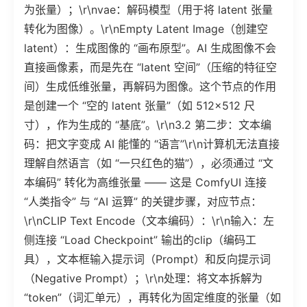
为张量）；\r\nvae：解码模型（用于将 latent 张量
转化为图像）。\r\nEmpty Latent Image（创建空
latent）：生成图像的 “画布原型”。AI 生成图像不会
直接画像素，而是先在 “latent 空间”（压缩的特征空
间）生成低维张量，再解码为图像。这个节点的作用
是创建一个 “空的 latent 张量”（如 512×512 尺
寸），作为生成的 “基底”。\r\n3.2 第二步：文本编
码：把文字变成 AI 能懂的 “语言”\r\n计算机无法直接
理解自然语言（如 “一只红色的猫”），必须通过 “文
本编码” 转化为高维张量 —— 这是 ComfyUI 连接
“人类指令” 与 “AI 运算” 的关键步骤，对应节点：
\r\nCLIP Text Encode（文本编码）：\r\n输入：左
侧连接 “Load Checkpoint” 输出的clip（编码工
具），文本框输入提示词（Prompt）和反向提示词
（Negative Prompt）；\r\n处理：将文本拆解为
“token”（词汇单元），再转化为固定维度的张量（如