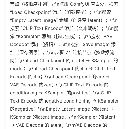
节点（按顺序排列）\r\n点击 ComfyUI 空白处，搜索
“Load Checkpoint” 添加（加载模型）；\r\n搜索
“Empty Latent Image” 添加（创建空 latent）；\r\n
搜索 “CLIP Text Encode” 添加（文本编码）；\r\n搜
索 “KSampler” 添加（核心生成）；\r\n搜索 “VAE
Decode” 添加（解码）；\r\n搜索 “Save Image” 添
加（保存图像）。\r\n步骤 2：连接节点（按数据流
向）\r\nLoad Checkpoint 的model → KSampler 的
model；\r\nLoad Checkpoint 的clip → CLIP Text
Encode 的clip；\r\nLoad Checkpoint 的vae →
VAE Decode 的vae；\r\nCLIP Text Encode 的
conditioning → KSampler 的positive；\r\nCLIP
Text Encode 的negative conditioning → KSampler
的negative；\r\nEmpty Latent Image 的latent →
KSampler 的latent image；\r\nKSampler 的latent
→ VAE Decode 的latent；\r\nVAE Decode 的