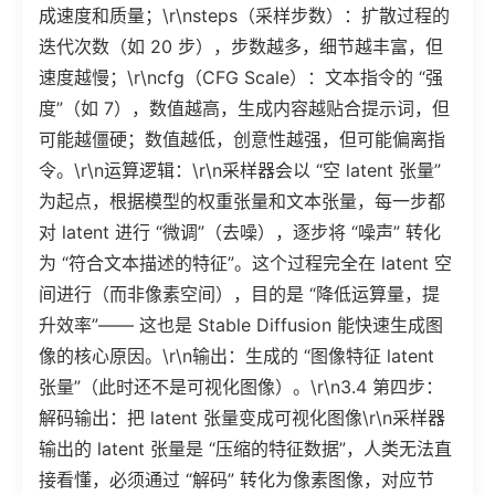
成速度和质量；\r\nsteps（采样步数）：扩散过程的
迭代次数（如 20 步），步数越多，细节越丰富，但
速度越慢；\r\ncfg（CFG Scale）：文本指令的 “强
度”（如 7），数值越高，生成内容越贴合提示词，但
可能越僵硬；数值越低，创意性越强，但可能偏离指
令。\r\n运算逻辑：\r\n采样器会以 “空 latent 张量”
为起点，根据模型的权重张量和文本张量，每一步都
对 latent 进行 “微调”（去噪），逐步将 “噪声” 转化
为 “符合文本描述的特征”。这个过程完全在 latent 空
间进行（而非像素空间），目的是 “降低运算量，提
升效率”—— 这也是 Stable Diffusion 能快速生成图
像的核心原因。\r\n输出：生成的 “图像特征 latent
张量”（此时还不是可视化图像）。\r\n3.4 第四步：
解码输出：把 latent 张量变成可视化图像\r\n采样器
输出的 latent 张量是 “压缩的特征数据”，人类无法直
接看懂，必须通过 “解码” 转化为像素图像，对应节