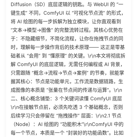
Diffusion（SD）底层逻辑的钥匙。与 WebUI 的 “一
键生成” 不同，ComfyUI 以 “可视化节点流” 的形式，
将 AI 绘图的每一步拆解为独立模块，让你直观看到
“文本→模型→图像” 的完整流转过程。其核心优势在
于：不隐藏细节，不简化流程，让你在拖拽节点的同
时，理解每一步操作背后的技术原理—— 这正是零基
础者从 “会用” 到 “懂原理” 的关键。\r\n本文将彻底拆
解 ComfyUI 的底层逻辑，无需任何编程或 AI 背景，
只需跟随 “概念→流程→节点→案例” 的节奏，就能掌
握其核心：节点是功能单元，工作流是数据链路，生
成图像的本质是 “张量在节点间的传递与运算”。\r\n
二、核心概念铺垫：3 个关键词读懂 ComfyUI 底层
\r\n在接触节点前，必须先吃透 3 个基础概念，否则
后续学习只会停留在 “拖拽操作” 层面：\r\n2.1 节点
（Node）：AI 绘图的 “功能积木”\r\nComfyUI 中的
每一个节点，本质是一个 “封装好的功能函数”。比如