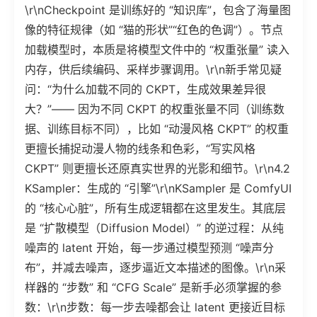
\r\nCheckpoint 是训练好的 “知识库”，包含了海量图
像的特征规律（如 “猫的形状”“红色的色调”）。节点
加载模型时，本质是将模型文件中的 “权重张量” 读入
内存，供后续编码、采样步骤调用。\r\n新手常见疑
问：“为什么加载不同的 CKPT，生成效果差异很
大？”—— 因为不同 CKPT 的权重张量不同（训练数
据、训练目标不同），比如 “动漫风格 CKPT” 的权重
更擅长捕捉动漫人物的线条和色彩，“写实风格
CKPT” 则更擅长还原真实世界的光影和细节。\r\n4.2
KSampler：生成的 “引擎”\r\nKSampler 是 ComfyUI
的 “核心心脏”，所有生成逻辑都在这里发生。其底层
是 “扩散模型（Diffusion Model）” 的逆过程：从纯
噪声的 latent 开始，每一步通过模型预测 “噪声分
布”，并减去噪声，逐步逼近文本描述的图像。\r\n采
样器的 “步数” 和 “CFG Scale” 是新手必须掌握的参
数：\r\n步数：每一步去噪都会让 latent 更接近目标