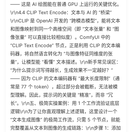
—— 这是 AI 绘图能在普通 GPU 上运行的关键优化。
\r\n4.4 CLIP Text Encode：文本与 AI 的 “桥梁”
\r\nCLIP 是 OpenAI 开发的 “跨模态模型”，能将文本
和图像映射到同一个高维空间（即 “文本张量” 和 “图
像张量” 可以直接比较相似度）。ComfyUI 中的
“CLIP Text Encode” 节点，正是利用 CLIP 的文本编
码器，将自然语言转化为 “与图像特征同维度的张
量”，让模型能 “看懂” 文本描述。\r\n新手常见误区：
“为什么提示词写得越长，生成效果不一定越好？”
—— 因为 CLIP 的文本编码器有 “最大长度限制”（通
常是 77 个 token），超过部分会被截断，无法被模
型理解。因此，提示词的关键是 “精准”，而非 “冗
长”。\r\n五、极简实操案例：用 1 个工作流验证底层
逻辑\r\n为了让你直观理解上述逻辑，这里设计一个
“文本生成图像” 的极简工作流，只需 5 个节点，就能
完整覆盖从文本到图像的生成链路：\r\n步骤 1：添加