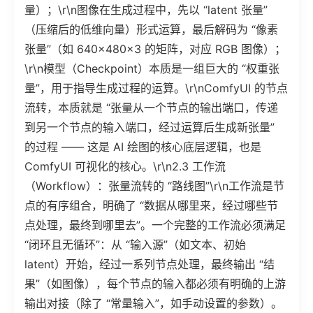
量）；\r\n图像在生成过程中，先以 “latent 张量”
（压缩后的低维向量）形式运算，最后解码为 “像素
张量”（如 640×480×3 的矩阵，对应 RGB 图像）；
\r\n模型（Checkpoint）本质是一组巨大的 “权重张
量”，用于指导生成过程的运算。\r\nComfyUI 的节点
流转，本质就是 “张量从一个节点的输出端口，传递
到另一个节点的输入端口，经过运算后生成新张量”
的过程 —— 这是 AI 绘图的核心底层逻辑，也是
ComfyUI 可视化的核心。\r\n2.3 工作流
（Workflow）：张量流转的 “路线图”\r\n工作流是节
点的有序组合，明确了 “数据从哪里来，经过哪些节
点处理，最终到哪里去”。一个完整的工作流必须满足
“闭环且无循环”：从 “输入源”（如文本、初始
latent）开始，经过一系列节点处理，最终输出 “结
果”（如图像），每个节点的输入都必须有明确的上游
输出对接（除了 “常量输入”，如手动设置的参数）。