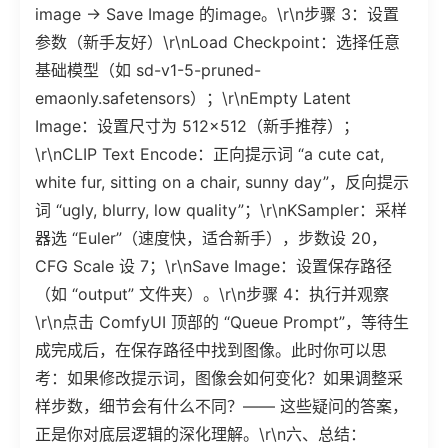
image → Save Image 的image。\r\n步骤 3：设置
参数（新手友好）\r\nLoad Checkpoint：选择任意
基础模型（如 sd-v1-5-pruned-
emaonly.safetensors）；\r\nEmpty Latent
Image：设置尺寸为 512×512（新手推荐）；
\r\nCLIP Text Encode：正向提示词 “a cute cat,
white fur, sitting on a chair, sunny day”，反向提示
词 “ugly, blurry, low quality”；\r\nKSampler：采样
器选 “Euler”（速度快，适合新手），步数设 20，
CFG Scale 设 7；\r\nSave Image：设置保存路径
（如 “output” 文件夹）。\r\n步骤 4：执行并观察
\r\n点击 ComfyUI 顶部的 “Queue Prompt”，等待生
成完成后，在保存路径中找到图像。此时你可以思
考：如果修改提示词，图像会如何变化？如果调整采
样步数，细节会有什么不同？—— 这些疑问的答案，
正是你对底层逻辑的深化理解。\r\n六、总结：