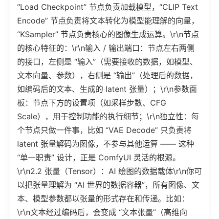
“Load Checkpoint” 节点负责加载模型，“CLIP Text
Encode” 节点负责将文本转化为模型能理解的向量，
“KSampler” 节点负责核心的图像生成运算。\r\n节点
的核心特征的：\r\n输入 / 输出端口：节点左右两侧
的接口，左侧是 “输入”（需要接收的数据，如模型、
文本向量、参数），右侧是 “输出”（处理后的数据，
如编码后的文本、生成的 latent 张量）；\r\n参数面
板：节点下方的设置项（如采样步数、CFG
Scale），用于控制功能的执行细节；\r\n独立性：每
个节点只做一件事，比如 “VAE Decode” 只负责将
latent 张量解码为图像，不参与其他运算 —— 这种
“单一职责” 设计，正是 ComfyUI 灵活的根源。
\r\n2.2 张量（Tensor）：AI 绘图的数据载体\r\n你可
以把张量理解为 “AI 世界的数据容器”，所有图像、文
本、模型参数都以张量的形式存在和传递。比如：
\r\n文本经过编码后，会变成 “文本张量”（高维向