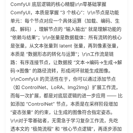
ComfyUI 底层逻辑的核心精髓\r\n零基础掌握
ComfyUI，本质是掌握 “3 个核心”：\r\n节点是功能
单元：每个节点对应一个具体运算（加载、编码、生
成、解码），理解节点的 “输入输出” 就是理解功能的
“依赖与结果”；\r\n张量是数据载体：所有流转的核心
是张量，从文本张量到 latent 张量，再到像素张量，
本质是 “数据形态的转化与运算”；\r\n工作流是链
路：有序连接节点，让数据按 “文本→编码→生成→解
码→图像” 的路径流转，形成闭环就能生成图像。
\r\nComfyUI 的灵活性在于，你可以通过添加节点
（如 ControlNet、LoRA、Img2Img）扩展工作流，
而每一次扩展，都是对底层逻辑的进一步应用 —— 比
如添加 “ControlNet” 节点，本质是在采样阶段增加
“姿态张量” 的约束，让生成的图像符合指定姿态。
\r\n对于零基础者，无需急于学习复杂工作流，先吃
透本文的 “极简流程” 和 “核心节点逻辑”，再逐步添加