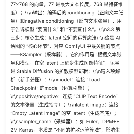
77×768 的向量，77 是最大文本长度，768 是特征维
度）；\r\n输出：编码后的conditioning（正向文本张
量）和negative conditioning（反向文本张量），用
于告诉模型 “要画什么” 和 “不要画什么”。\r\n3.3 第
三步：核心生成：latent 空间的运算魔法\r\n这是 AI
绘图的 “核心环节”，对应 ComfyUI 中最关键的节点
——KSampler（采样器）。它的作用是 “根据文本张
量和模型，在空 latent 上逐步生成图像特征”，底层
是 Stable Diffusion 的扩散模型逻辑：\r\n输入项解
析（新手必懂）：\r\nmodel：连接 “Load
Checkpoint” 的model（运算引擎）；
\r\npositive/negative：连接 “CLIP Text Encode”
的文本张量（生成指令）；\r\nlatent image：连接
“Empty Latent Image” 的空 latent（生成基底）；
\r\nsampler_name（采样器）：如 Euler、DPM++
2M Karras，本质是 “不同的扩散运算算法”，影响生