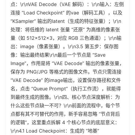
点：\r\nVAE Decode（VAE 解码）：\r\n输入：左侧
连接 “Load Checkpoint” 的vae（解码工具），以及
“KSampler” 输出的latent（生成的特征张量）；\r\n
处理：将低维的 latent 张量 “还原” 为高维的像素张
量（如 512×512×3，对应 RGB 三色通道）；\r\n输
出：image（像素张量）。\r\n3.5 第五步：保存图
像：输出最终结果\r\n最后一个节点是 “Save
Image”，作用是将 “VAE Decode” 输出的像素张量，
保存为 PNG/JPG 等格式的图像文件。节点只需连接
“VAE Decode” 的image输出，设置保存路径和文件
名，点击 “Queue Prompt”（执行工作流），就能得
到最终生成的图像。\r\n四、核心节点深度解析：为
什么这些节点缺一不可？\r\n前面的流程中，每个节
点都有其不可替代的作用，新手容易忽略 “节点背后
的逻辑”，这里重点拆解 4 个核心节点的底层意义：
\r\n4.1 Load Checkpoint：生成的 “地基”